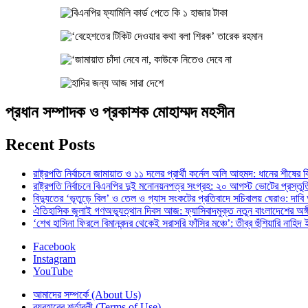
প্রধান সম্পাদক ও প্রকাশক মোহাম্মদ মহসীন
Recent Posts
রাষ্ট্রপতি নির্বাচনে জামায়াত ও ১১ দলের প্রার্থী কর্নেল অলি আহমদ: ধানের শীষে
রাষ্ট্রপতি নির্বাচনে বিএনপির দুই মনোনয়নপত্র সংগ্রহ: ২০ আগস্ট ভোটের প্রস্তুত
বিদ্যুতের ‘ভূতুড়ে বিল’ ও তেল ও গ্যাস সংকটের প্রতিবাদে সচিবালয় ঘেরাও: দাবি 
ঐতিহাসিক জুলাই গণঅভ্যুত্থান দিবস আজ: ফ্যাসিবাদমুক্ত নতুন বাংলাদেশের অঙ
‘শেখ হাসিনা ফিরলে বিমানবন্দর থেকেই সরাসরি ফাঁসির মঞ্চে’: তীব্র হুঁশিয়ারি নাহিদ
Facebook
Instagram
YouTube
আমাদের সম্পর্কে (About Us)
ব্যবহারের শর্তাবলী (Terms of Use)