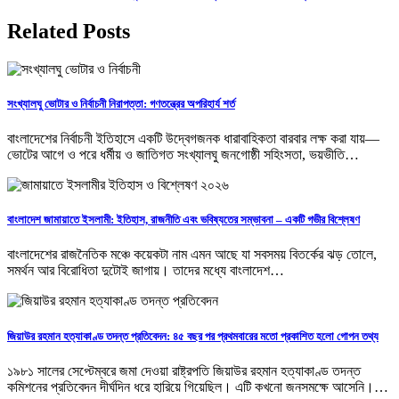
Related Posts
সংখ্যালঘু ভোটার ও নির্বাচনী নিরাপত্তা: গণতন্ত্রের অপরিহার্য শর্ত
বাংলাদেশের নির্বাচনী ইতিহাসে একটি উদ্বেগজনক ধারাবাহিকতা বারবার লক্ষ করা যায়—
ভোটের আগে ও পরে ধর্মীয় ও জাতিগত সংখ্যালঘু জনগোষ্ঠী সহিংসতা, ভয়ভীতি…
বাংলাদেশ জামায়াতে ইসলামী: ইতিহাস, রাজনীতি এবং ভবিষ্যতের সম্ভাবনা – একটি গভীর বিশ্লেষণ
বাংলাদেশের রাজনৈতিক মঞ্চে কয়েকটা নাম এমন আছে যা সবসময় বিতর্কের ঝড় তোলে,
সমর্থন আর বিরোধিতা দুটোই জাগায়। তাদের মধ্যে বাংলাদেশ…
জিয়াউর রহমান হত্যাকাণ্ড তদন্ত প্রতিবেদন: ৪৫ বছর পর প্রথমবারের মতো প্রকাশিত হলো গোপন তথ্য
১৯৮১ সালের সেপ্টেম্বরে জমা দেওয়া রাষ্ট্রপতি জিয়াউর রহমান হত্যাকাণ্ড তদন্ত
কমিশনের প্রতিবেদন দীর্ঘদিন ধরে হারিয়ে গিয়েছিল। এটি কখনো জনসমক্ষে আসেনি।…