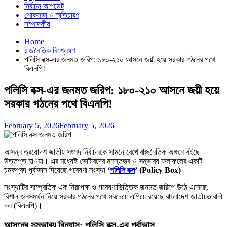
নির্বাচন আপডেট
শোকসভা ও স্মৃতিচারণ
সম্পাদকীয়
Home
রাজনৈতিক বিশ্লেষণ
পলিসি বক্স-এর জনমত জরিপ: ১৮০-২১০ আসনে জয়ী হয়ে সরকার গঠনের পথে
বিএনপি!
পলিসি বক্স-এর জনমত জরিপ: ১৮০-২১০ আসনে জয়ী হয়ে
সরকার গঠনের পথে বিএনপি!
February 5, 2026
February 5, 2026
আসন্ন ত্রয়োদশ জাতীয় সংসদ নির্বাচনকে সামনে রেখে রাজনৈতিক অঙ্গনে বইছে
উত্তপ্ত হাওয়া। এর মধ্যেই ভোটারদের মনস্তত্ত্ব ও সম্ভাব্য ফলাফলের একটি
চমকপ্রদ পূর্বাভাস দিয়েছে গবেষণা সংস্থা
‘
পলিসি বক্স
’ (Policy Box)
।
সংস্থাটির সাম্প্রতিক এক নিরপেক্ষ ও গবেষণাভিত্তিক জনমত জরিপে উঠে এসেছে,
বিশাল জনসমর্থন নিয়ে সরকার গঠনের পথে সবচেয়ে এগিয়ে রয়েছে বাংলাদেশ জাতীয়তাবাদী
দল (বিএনপি)।
আসনের সম্ভাব্য বিন্যাস: পলিসি বক্স-এর পূর্বাভাস