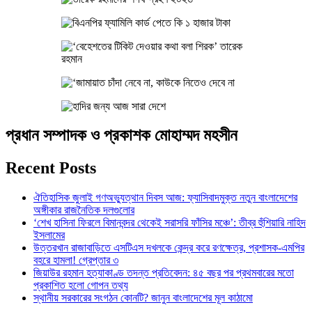
প্রধান সম্পাদক ও প্রকাশক মোহাম্মদ মহসীন
Recent Posts
ঐতিহাসিক জুলাই গণঅভ্যুত্থান দিবস আজ: ফ্যাসিবাদমুক্ত নতুন বাংলাদেশের
অঙ্গীকার রাজনৈতিক দলগুলোর
‘শেখ হাসিনা ফিরলে বিমানবন্দর থেকেই সরাসরি ফাঁসির মঞ্চে’: তীব্র হুঁশিয়ারি নাহিদ
ইসলামের
উত্তরখান রাজাবাড়িতে এসটিএস দখলকে কেন্দ্র করে রণক্ষেত্র, প্রশাসক-এমপির
বহরে হামলা! গ্রেপ্তার ৩
জিয়াউর রহমান হত্যাকাণ্ড তদন্ত প্রতিবেদন: ৪৫ বছর পর প্রথমবারের মতো
প্রকাশিত হলো গোপন তথ্য
স্থানীয় সরকারের সংগঠন কোনটি? জানুন বাংলাদেশের মূল কাঠামো