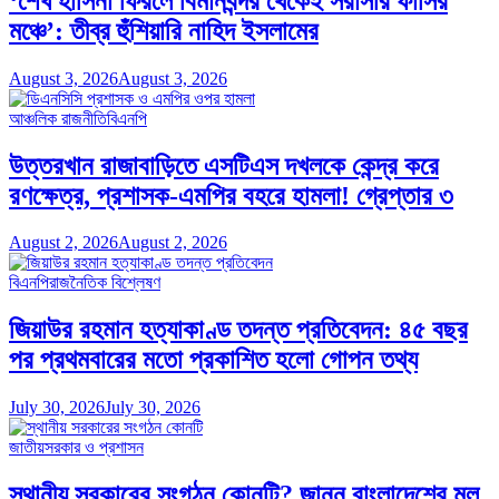
‘শেখ হাসিনা ফিরলে বিমানবন্দর থেকেই সরাসরি ফাঁসির
মঞ্চে’: তীব্র হুঁশিয়ারি নাহিদ ইসলামের
August 3, 2026
August 3, 2026
আঞ্চলিক রাজনীতি
বিএনপি
উত্তরখান রাজাবাড়িতে এসটিএস দখলকে কেন্দ্র করে
রণক্ষেত্র, প্রশাসক-এমপির বহরে হামলা! গ্রেপ্তার ৩
August 2, 2026
August 2, 2026
বিএনপি
রাজনৈতিক বিশ্লেষণ
জিয়াউর রহমান হত্যাকাণ্ড তদন্ত প্রতিবেদন: ৪৫ বছর
পর প্রথমবারের মতো প্রকাশিত হলো গোপন তথ্য
July 30, 2026
July 30, 2026
জাতীয়
সরকার ও প্রশাসন
স্থানীয় সরকারের সংগঠন কোনটি? জানুন বাংলাদেশের মূল