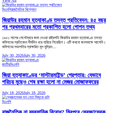
View All
বিএনপি
রাজনৈতিক বিশ্লেষণ
জিয়াউর রহমান হত্যাকাণ্ড তদন্ত প্রতিবেদন: ৪৫ বছর
পর প্রথমবারের মতো প্রকাশিত হলো গোপন তথ্য
১৯৮১ সালের সেপ্টেম্বরে জমা দেওয়া রাষ্ট্রপতি জিয়াউর রহমান হত্যাকাণ্ড তদন্ত
কমিশনের প্রতিবেদন দীর্ঘদিন ধরে হারিয়ে গিয়েছিল। এটি কখনো জনসমক্ষে আসেনি।
কমিশনের সভাপতির স্বাক্ষরিত মূল মুদ্রিত…
July 30, 2026
July 30, 2026
জাতীয়
বিএনপি
জিয়া হত্যাকাণ্ডের ‘মাস্টারমাইন্ড’ গ্রেপ্তার: যেভাবে
পরিচয় মুছেও শেষ রক্ষা হলো না মেজর মোজাফফরের
July 18, 2026
July 18, 2026
বিএনপি
রাজনৈতিক না ব্যবসায়িক বিরোধ? মিরপুরে স্বেচ্ছাসেবক