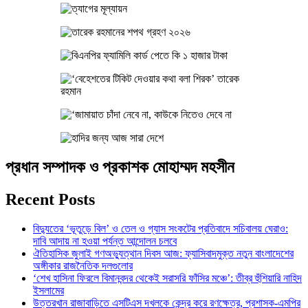
প্রধান সম্পাদক ও প্রকাশক মোহাম্মদ মহসীন
Recent Posts
বিদ্যুতের ‘ভূতুড়ে বিল’ ও তেল ও গ্যাস সংকটের প্রতিবাদে সচিবালয় ঘেরাও:
দাবি আদায় না হওয়া পর্যন্ত আন্দোলন চলবে
ঐতিহাসিক জুলাই গণঅভ্যুত্থান দিবস আজ: ফ্যাসিবাদমুক্ত নতুন বাংলাদেশের
অঙ্গীকার রাজনৈতিক দলগুলোর
‘শেখ হাসিনা ফিরলে বিমানবন্দর থেকেই সরাসরি ফাঁসির মঞ্চে’: তীব্র হুঁশিয়ারি নাহিদ
ইসলামের
উত্তরখান রাজাবাড়িতে এসটিএস দখলকে কেন্দ্র করে রণক্ষেত্র, প্রশাসক-এমপির