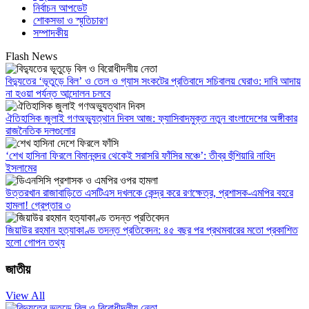
নির্বাচন আপডেট
শোকসভা ও স্মৃতিচারণ
সম্পাদকীয়
Flash News
বিদ্যুতের ‘ভূতুড়ে বিল’ ও তেল ও গ্যাস সংকটের প্রতিবাদে সচিবালয় ঘেরাও: দাবি আদায়
না হওয়া পর্যন্ত আন্দোলন চলবে
ঐতিহাসিক জুলাই গণঅভ্যুত্থান দিবস আজ: ফ্যাসিবাদমুক্ত নতুন বাংলাদেশের অঙ্গীকার
রাজনৈতিক দলগুলোর
‘শেখ হাসিনা ফিরলে বিমানবন্দর থেকেই সরাসরি ফাঁসির মঞ্চে’: তীব্র হুঁশিয়ারি নাহিদ
ইসলামের
উত্তরখান রাজাবাড়িতে এসটিএস দখলকে কেন্দ্র করে রণক্ষেত্র, প্রশাসক-এমপির বহরে
হামলা! গ্রেপ্তার ৩
জিয়াউর রহমান হত্যাকাণ্ড তদন্ত প্রতিবেদন: ৪৫ বছর পর প্রথমবারের মতো প্রকাশিত
হলো গোপন তথ্য
জাতীয়
View All